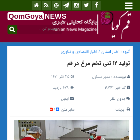
QomGoya
NEWS
.ir
گروه :
اخبار استان
/
اخبار اقتصادی و فناوری
تولید ۱۲ تنی تخم مرغ در قم
نویسنده :
مدیر مسئول
25 آذر 1402
کد خبر 19742
679 بازدید
بدون نظر
ایمیل
پرینت
سایز متن
/