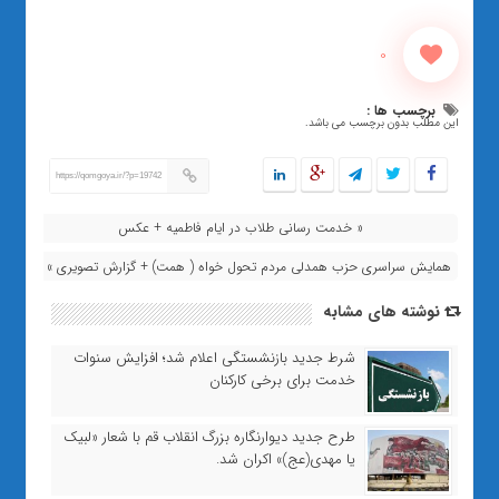
0
برچسب ها :
این مطلب بدون برچسب می باشد.
https://qomgoya.ir/?p=19742
« خدمت رسانی طلاب در ایام فاطمیه + عکس
همایش سراسری حزب همدلی مردم تحول خواه ( همت) + گزارش تصویری »
نوشته های مشابه
شرط جدید بازنشستگی اعلام شد؛ افزایش سنوات
خدمت برای برخی کارکنان
طرح جدید دیوارنگاره بزرگ انقلاب قم با شعار «لبیک
یا مهدی(عج)» اکران شد.