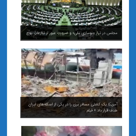
مجلس در ترازِ «نوسازیِ ملی» و ضرورتِ عبور از تنازعاتِ پوچ
آمریکا یک کشتی مسافر بری را در یکی از اسکله‌های ایران
هدف قرار داد + فیلم