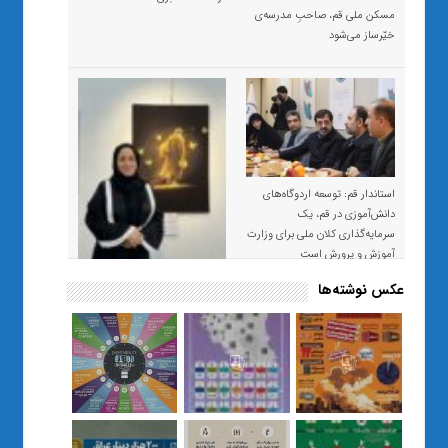
مسکن ملی قم، صاحبِ مدرسه‌ی
خیّرساز می‌شود
استاندار قم: توسعه اردوگاه‌های
دانش‌آموزی در قم، یک
سرمایه‌گذاری کلان ملی برای وزارت
آموزش و پرورش است
عکس نوشته‌ها
«صبر و اعتماد؛ روایت معلمی که
نسل Z را از بی‌هدفی به خودباوری
رساند / از یک کلاس ساده در قم تا
حضور مشترک معلم و هنرجویان
در مهم‌ترین گالری قرآنی هوش
مصنوعی تهران