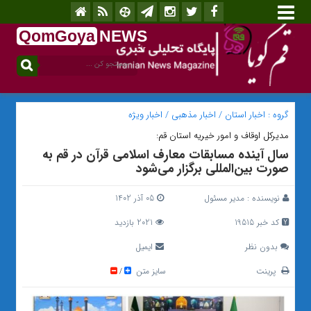
QomGoya
NEWS
.ir
گروه :
اخبار استان
/
اخبار مذهبی
/
اخبار ویژه
مدیرکل اوقاف و امور خیریه استان قم:
سال آینده مسابقات معارف اسلامی قرآن در قم به
صورت بین‌المللی برگزار می‌شود
نویسنده :
مدیر مسئول
05 آذر 1402
کد خبر 19515
2021 بازدید
بدون نظر
ایمیل
پرینت
سایز متن
/