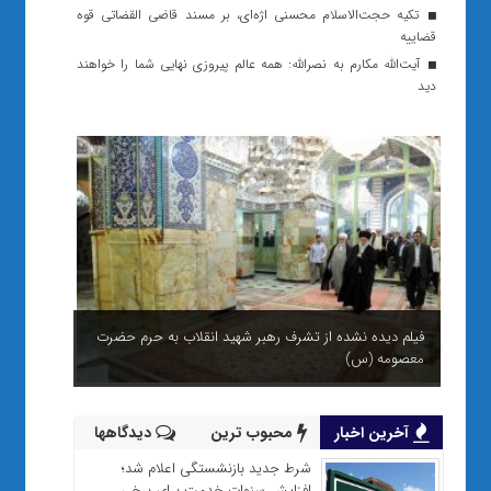
تکیه حجت‌الاسلام محسنی اژه‌ای، بر مسند قاضی القضاتی قوه
قضاییه
آیت‌الله مکارم به نصرالله: همه عالم پیروزى نهایى شما را خواهند
دید
فیلم دیده نشده از تشرف رهبر شهید انقلاب به حرم حضرت
معصومه (س)
شب‌های بی‌خواب قم برای شهری هوشمند
آخرین اخبار
محبوب ترین
دیدگاهها
شرط جدید بازنشستگی اعلام شد؛
افزایش سنوات خدمت برای برخی