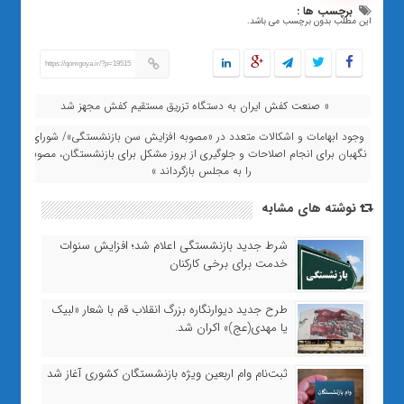
برچسب ها :
این مطلب بدون برچسب می باشد.
https://qomgoya.ir/?p=19515
« صنعت کفش ایران به دستگاه تزریق مستقیم کفش مجهز شد
وجود ابهامات و اشکالات متعدد در «مصوبه افزایش سن بازنشستگی»/ شورای
نگهبان برای انجام اصلاحات و جلوگیری از بروز مشکل برای بازنشستگان، مصوبه
را به مجلس بازگرداند »
نوشته های مشابه
شرط جدید بازنشستگی اعلام شد؛ افزایش سنوات
خدمت برای برخی کارکنان
طرح جدید دیوارنگاره بزرگ انقلاب قم با شعار «لبیک
یا مهدی(عج)» اکران شد.
ثبت‌نام وام اربعین ویژه بازنشستگان کشوری آغاز شد