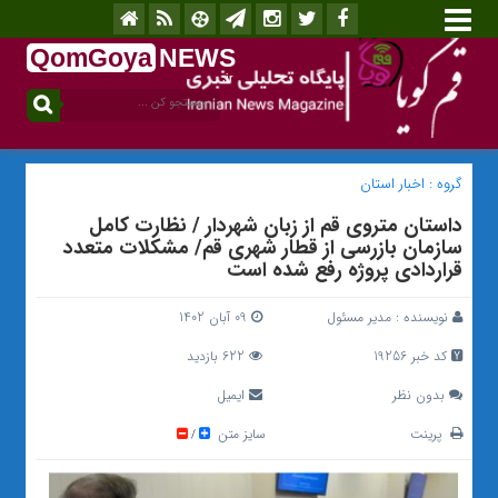
QomGoya
NEWS
.ir
گروه :
اخبار استان
داستان متروی قم از زبان شهردار / نظارت کامل
سازمان بازرسی از قطار شهری قم/ مشکلات متعدد
قراردادی پروژه رفع شده است
نویسنده :
مدیر مسئول
09 آبان 1402
کد خبر 19256
622 بازدید
بدون نظر
ایمیل
پرینت
سایز متن
/