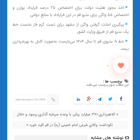
اخذ مجوز هئیت دولت برای اختصاص ۲۵ درصد قرارداد پوژن و
اختصاص ۵۵ واگن برای مترو قم در این قراراداد با منابع دولتی
پیگیری امانت گرفتن واگن از مشهد برای تست گرم فاز نخست خط
یک مترو قم از طریق وزارت کشور
خط A متروی قم تا سال ۱۴۰۴ می‌بایست به‌صورت کامل به بهره‌برداری
برسد.
0
برچسب ها :
این مطلب بدون برچسب می باشد.
https://qomgoya.ir/?p=19256
« کلاهبرداری ۳۷۰ میلیارد ریالی با وعده سرمایه گذاری پرسود و حلال
نکوداشت وکلای شرعی امام خمینی (ره) در قم کلید خورد »
نوشته های مشابه