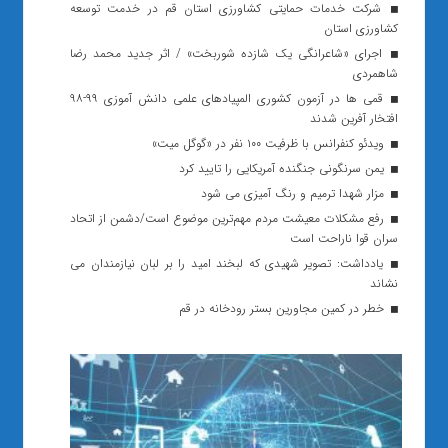
شرکت خدمات حمایتی کشاورزی استان قم در خدمت توسعه
کشاورزی استان
اجرای «شاعرانگی یک شازده شوربخت» / اثر جدید محمد رضا
شاهمردی
قمی ها در آزمون کشوری المپیادهای علمی دانش آموزی ۹۹-۹۸
افتخار آفرین شدند
ویدئو کنفرانس با ظرفیت ۱۰۰ نفر در «گوگل میت»
یمن سرنگونی جنگنده آمریکایی را تایید کرد
مزار شهدا ترمیم و رنگ آمیزی می شود
رفع مشکلات معیشت مردم مهم‌ترین موضوع است/دشمن از اتحاد
سران قوا ناراحت است
یادداشت: تصویر شهیدی که لبخند امید را بر لبان نیازمندان می
نشاند
خطر در کمین مجاورین بستر رودخانه در قم