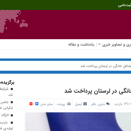
بت‌نامی
ی و تصاویر خبری
یادداشت و مقاله
برگزیده‌ه
شرایط و
شد
جشن میل
138 بازدید
بدون نظر
ایمیل
پرینت
سایز متن
/
لنکرانی ش
کارگاه 
بازدید
تولیدی ش