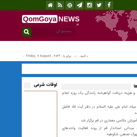
QomGoya
NEWS
.ir
افزونه جلالی را نصب کنید. .::. برابر با : Friday, 7 August , 2026 .::. اخبار منتشر شده : 2 خبر
اوقات شرعی
ا
 هزینه دریافت گواهینامه رانندگی یک روزه اعلام
اد امام علی علیه السلام در دفتر آیت الله فاضل
د
آموزش عکاسی معماری در قم برگزار شد
 میدانی استاندار قم از روند فعالیت واحدهای
هرک صنعتی شکوهیه