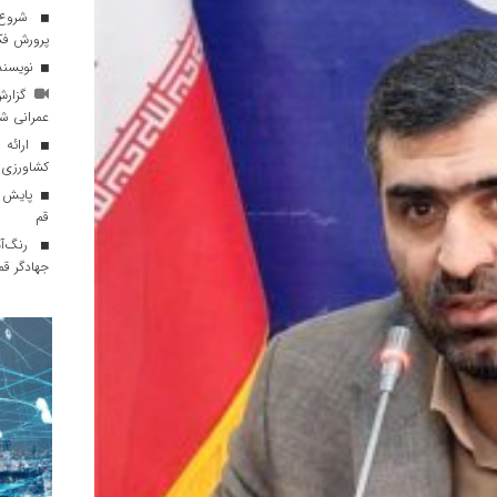
پرورش فک
نویسنده
گزارش 
عمرانی شه
ارائه 
کشاورزی 
قم
رنگ‌آم
جهادگر قم