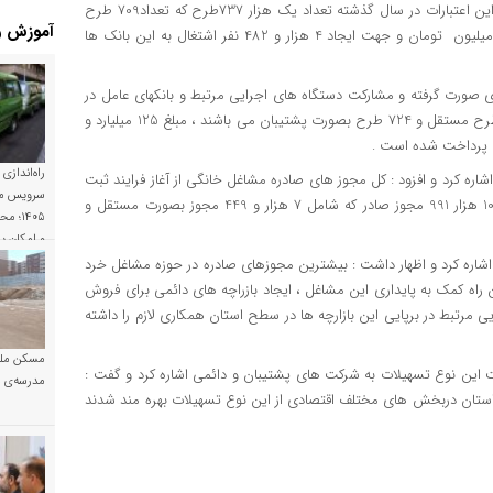
متقاضیان مشاغل خانگی استان مشارکت می کنند و افزود : از محل این اعتبارات در سال گذشته تعداد یک هزار 737طرح که تعداد709 طرح
آموزش و
مستقل و هزار 285 طرح بصورت پشتیبان با مبلغ178 میلیارد و 940میلیون تومان و جهت ایجاد 4 هزار و 482 نفر اشتغال به این بانک ها
های صورت گرفته و مشارکت دستگاه های اجرایی مرتبط و بانکهای عامل در
استان در سال 1402 تاکنون تعداد یک هزار 157 طرح که تعداد 433 طرح مستقل و 724 طرح بصورت پشتیبان می باشند ، مبلغ 125 میلیارد و
راه‌اندازی
اره کرد و افزود : کل مجوز های صادره مشاغل خانگی از آغاز فرایند ثبت
سرویس مد
نام تاکنون تعداد 47 هزار و 217 بوده است که در سال 1402 تعداد 10 هزار 991 مجوز صادر که شامل 7 هزار و 449 مجوز بصورت مستقل و
۱۴۰۵؛
و امکان 
شاره کرد و اظهار داشت : بیشترین مجوزهای صادره در حوزه مشاغل خرد
ه کمک به پایداری این مشاغل ، ایجاد بازراچه های دائمی برای فروش
مرتبط در برپایی این بازارچه ها در سطح استان همکاری لازم را داشته
مسکن ملی
اخت این نوع تسهیلات به شرکت های پشتیبان و دائمی اشاره کرد و گفت :
مدرسه‌ی خ
اونی های تولید سال گذشته 33 طرح تعاونی استان دربخش های مختلف اقتصادی از این نوع تسهیلات بهره مند شدند