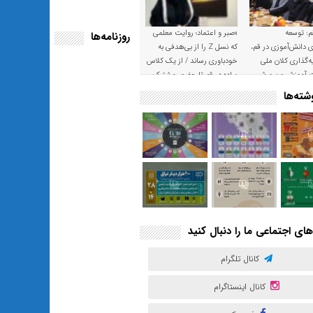
م: توسعه
«صبر و اعتماد؛ روایت معلمی
روزنامه‌ها
ی دانش‌آموزی در قم،
که نسل Z را از بی‌هدفی به
‌گذاری کلان ملی
خودباوری رساند / از یک کلاس
ت آموزش و پرورش
ساده در قم تا حضور مشترک
معلم و هنرجویان در مهم‌ترین
ته‌ها
گالری قرآنی هوش مصنوعی
تهران
های اجتماعی ما را دنبال کنید
کانال تلگرام
کانال اینستاگرام