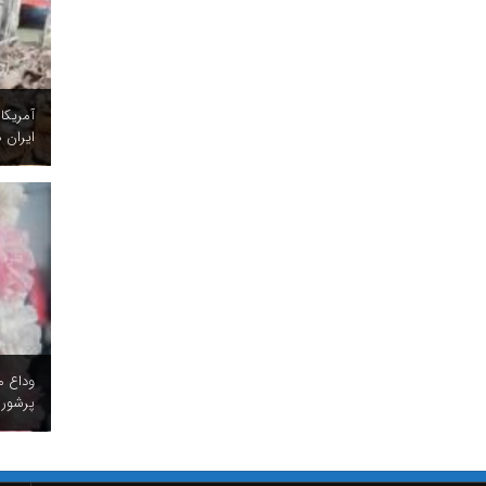
آمریکا
ایران ه
وداع م
پرشور 