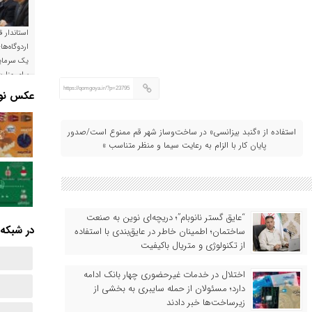
استاندار ق
اردوگاه‌ها
یک سرمایه
برای وزار
است
https://qomgoya.ir/?p=23795
عکس نوش
استفاده از «گنبد بیزانسی» در ساخت‌وساز شهر قم ممنوع است/صدور
پایان کار با الزام به رعایت سیما و منظر متناسب »
“عایق گستر نانوبام”؛ دریچه‌ای نوین به صنعت
در شبکه‌
ساختمان؛ اطمینان خاطر در عایق‌بندی با استفاده
از تکنولوژی و متریال باکیفیت
اختلال در خدمات غیرحضوری چهار بانک ادامه
دارد؛ مسئولان از حمله سایبری به بخشی از
زیرساخت‌ها خبر دادند