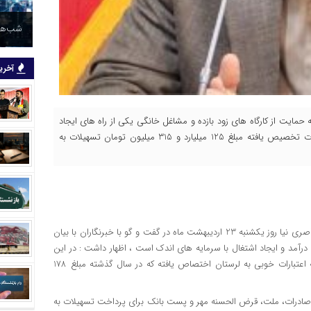
شب‌های
آخرین
که حمایت از کارگاه های زود بازده و مشاغل خانگی یکی از راه های ایجاد
شغل و رفع بیکاری می باشد گفت :سال گذشته با توجه به اعتبارات تخصیص یافته مبلغ 125 میلیارد و 315 میلیون تومان تسهیلات به
سید فرهاد ناصری نیا روز یکشنبه 23 اردیبهشت ماه در گفت و گو با خبرنگاران با بیان
رآمد و ایجاد اشتغال با سرمایه های اندک است ، اظهار داشت : در این
راستا برای توسعه و گسترش این نوع مشاغل طی چند سال گذشته اعتبارات خوبی به لرستان اختصاص یافته که در سال گذشته مبلغ 178
ملی، صادرات، ملت، قرض الحسنه مهر و پست بانک برای پرداخت تسهیلات به