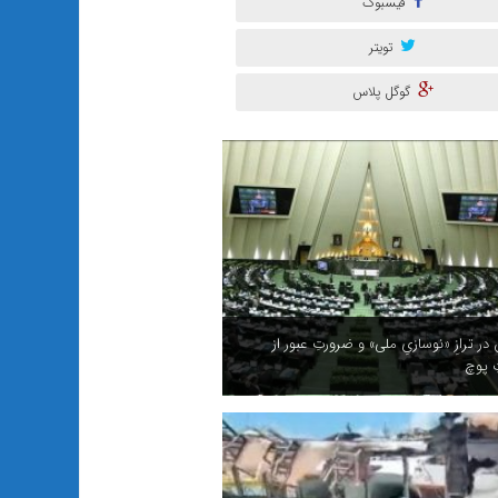
فیسبوک
تویتر
گوگل پلاس
ر ترازِ «نوسازیِ ملی» و ضرورتِ عبور از
ِ پوچ