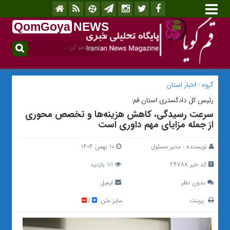
QomGoya
NEWS
.ir
گروه :
اخبار استان
رئیس کل دادگستری استان قم:
سرعت رسیدگی، کاهش هزینه‌ها و تخصص محوری
از جمله مزایای مهم داوری است
نویسنده :
مدیر مسئول
10 بهمن 1404
کد خبر 24788
111 بازدید
بدون نظر
ایمیل
پرینت
سایز متن
/