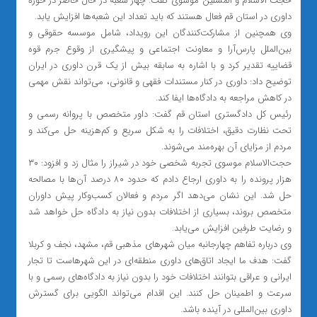
حجت الاسلام و المسلین موسوی گفت: چهار شعبه در حال حاضر در حوزه
داوری در استان قم فعال هستند که باید تعداد این شعبه‌ها افزایش یابد.
وی همچنین از مشارکت‌کنندگان این رویداد، شامل موسسه حقوقی و
بین‌الملل پارس‌آرا و معاونت اجتماعی و پیشگیری از وقوع جرم قوه
قضاییه تقدیر کرد و با اشاره به سابقه بیش از یک قرن داوری در ایران
توضیح داد: داوری در کنار مستندات فقهی و قانونی، می‌تواند نقش مهمی
در کاهش مراجعه به دادگاه‌ها ایفا کند.
رئیس کل دادگستری استان قم گفت: داور متخصص با پروانه رسمی و
تحت نظارت دقیق، اختلافات را به شکل سریع و کم‌هزینه حل می‌کند و
مردم از مزایای آن بهره‌مند می‌شوند.
حجت‌الاسلام موسوی تجربه شخصی خود در شیراز را مثال زد و افزود: ۳۰
هزار پرونده را به داوری ارجاع دادم که حدود ۸۰ درصد آن‌ها با مصالحه
حل شد. این نشان می‌دهد اگر مردم و فعالان کسب‌وکار پیش داوران
متخصص بروند، بسیاری از اختلافات بدون نیاز به دادگاه حل خواهد شد
و رضایت طرفین افزایش می‌یابد.
وی درباره تفاهم چهارجانبه میان شهرهای مذهبی قم، مشهد، نجف و کربلا
گفت: هدف ما ایجاد اتاق‌های داوری منطقه‌ای در این شهرهاست تا تجار
ایرانی و عراقی بتوانند اختلافات خود را بدون نیاز به دادگاه‌های رسمی و با
سرعت و اطمینان حل کنند. این اقدام می‌تواند الگویی برای گسترش
داوری بین‌المللی در آینده باشد.