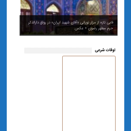
قابی تازه از مزار نورانی «آقای شهید ایران» در رواق دارالذکر
حرم مطهر رضوی + عکس
اوقات شرعی