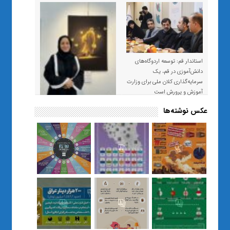
استاندار قم: توسعه اردوگاه‌های
دانش‌آموزی در قم، یک
سرمایه‌گذاری کلان ملی برای وزارت
آموزش و پرورش است
عکس نوشته‌ها
«صبر و اعتماد؛ روایت معلمی که
نسل Z را از بی‌هدفی به خودباوری
رساند / از یک کلاس ساده در قم تا
حضور مشترک معلم و هنرجویان
در مهم‌ترین گالری قرآنی هوش
مصنوعی تهران