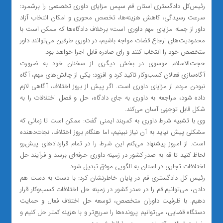
رئیس‌کل دادگستری استان قم سپس مزایای داوری تخصصی را برشمرد:
سرعت رسیدگی، کاهش هزینه‌ها، تخصص محوری و امکان انتخاب آزاد
داور از جمله مزایای مهم داوری است؛ برخلاف دادگاه‌ها که ممکن است با
محدودیت‌های ارجاع قضات مواجه باشیم، در داوری طرفین می‌توانند داور
متخصص خود را انتخاب کنند و رای صادره قابل اجرا خواهد بود.
حجت‌الاسلام موسوی در بخش دیگری از سخنان خود به ضرورت
آگاه‌سازی فعالان کسب‌وکار تاکید کرد و افزود: یکی از چالش‌های مهم، آگاه
نبودن مردم از مزایای داوری است. اگر پیش از بروز اختلاف، آگاهی لازم
داده شود، مراجعه به داوری به جای دادگاه، حل و فصل اختلافات را به
شکل قابل توجهی آسان می‌کند.
وی با تشبیه شرط داوری به کمربند ایمنی گفت: ممکن است تا زمانی که
مشکلی پیش نیاید به آن نیاز نبینیم، اما هنگام بروز اختلاف، نجات‌دهنده
است. از امروز پیشنهاد می‌کنم این شرط را در تمام قراردادهای پیش‌رو
لحاظ کنید تا قم به صدر کشور در زمینه داوری حرفه‌ای برسد و فرآیند حل
اختلافات تجاری در استان به الگویی موفق تبدیل شود.
رئیس کل دادگستری قم در پایان خاطرنشان کرد: با دست به دست هم
دادن، می‌توانیم قم را در صدر کشور در زمینه حل اختلافات کسب‌وکار قرار
دهیم. با ظرفیت داوران متخصص، توسعه حل اختلاف فعال و حمایت
دستگاه قضایی، می‌توانیم پرونده‌ها را سریع‌تر و با هزینه کمتر حل کنیم و