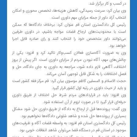
در کسب و کار برگزار شد.
وی بیان کرد: سرعت رسیدگی، کاهش هزینه‌ها، تخصص محوری و امکان
انتخاب آزاد داور از جمله مزایای مهم داوری است.
رئیس کل دادگستری استان قم عنوان کرد: برخلاف دادگاه‌ها که ممکن
است با محدودیت‌های ارجاع قضات مواجه باشیم، در داوری طرفین
می‌توانند داور متخصص خود را انتخاب کنند و رای صادره قابل اجرا
خواهد بود.
وی به ضرورت آگاه‌سازی فعالان کسب‌وکار تاکید کرد و افزود: یکی از
چالش‌های مهم، آگاه نبودن مردم از مزایای داوری است. اگر پیش از بروز
اختلاف، آگاهی لازم داده شود، مراجعه به داوری به جای دادگاه، حل و
فصل اختلافات را به شکل قابل توجهی آسان می‌کند.
حجت الاسلام و المسلین کاظم موسوی بیان کرد: قم مرکز فقه کشور است
و باید از حیث داوری در رتبه اول کشور قرار گیرد.
وی افزود: باید در قرارداد‌های مردم شرط حل اختلاف از طریق داوری
حرفه‌ای قرار گیرد تا در صورت لزوم از آن استفاده شود.
وی گفت: پرونده‌ها قبل از ارجاع به دادگاه از طریق داوری حل شود مشکل
بسیاری از پرونده‌ها حل شده و شاهد شلوغی دادگاه‌ها نخواهیم بود.
رئیس کل دادگستری استان قم افزود: به واسطه قضات آگاه و ظرفیت‌های
موجود در استان قم در دستگاه قضا می‌توان شاهد اتفاقات خوبی بود.