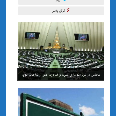
تویتر
گوگل پلاس
صمت قم در خواب؛ شعار سال روی هوا!!
مجلس در ترازِ «نوسازیِ ملی» و ضرورتِ عبور از تنازعاتِ پوچ