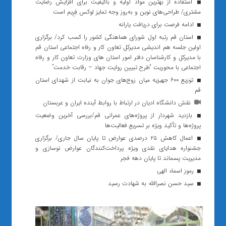
استفاده از بهترین مواد اولیه و باکیفیت برای افزایش رضایت
مشتری/ طراحی‌های نوین و به‌روز وجه تمایز لوکس فِرِیم است
ادامه فرصت برای دریافت یارانه
استان قم رتبه اول شورای هماهنگی کشور را کسب کرد/ برگزاری
اولین جلسه هم اندیشی مدیرکل تعاون کار و رفاه اجتماعی استان قم
با مدیرکل و کارشناسان دفتر امور استان های وزارت تعاون کار و رفاه
اجتماعی با محوریت “طرح تبیین روایت جهاد – رقابت خدمت”
توزیع ۶۰۰ جهیزیه میان زوج‌های جوان به نیابت از شهدای استان
قم
نقش دانشگاه ادیان در ارتباط با روابط آینده ایران و عربستان
بازدید شهردار از پروژه‌های عمرانی قم/بررسی آخرین وضعیت
پروژه‌ها و تأکید ویژه بر تسریع فعالیت‌ها
اعمال کاهش ۲۵ درصدی عوارض تا پایان سال جاری/ برگزاری
جشنواره هدایای نقدی ویژه پرداخت‌کنندگان عوارض نوسازی و
مدیریت پسماند تا پایان دهه فجر
رموز اسماء الهی
سید حسن نصراالله به شهادت رسید