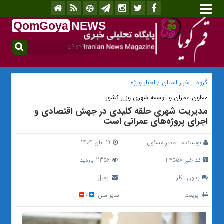
QomGoya
NEWS
.ir
گروه :
اخبار استان
/
اخبار ویژه
معاون عمران و توسعه شهری وزیر کشور:
مدیریت شهری حلقه کلیدی در جهش اقتصادی و
اجرای پروژه‌های عمرانی است
نویسنده :
مدیر مسئول
19 آبان 1404
کد خبر 24558
2356 بازدید
بدون نظر
ایمیل
پرینت
سایز متن
/