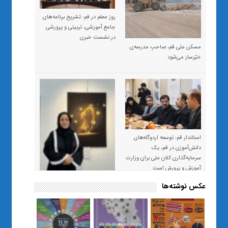
روز معلم در قم: تشریح برنامه‌های
جامع آموزشی، تربیتی و پرورشی
در نشست خبری
مسکن ملی قم، صاحبِ مدرسه‌ی
خیّرساز می‌شود
استاندار قم: توسعه اردوگاه‌های
دانش‌آموزی در قم، یک
سرمایه‌گذاری کلان ملی برای وزارت
آموزش و پرورش است
عکس نوشته‌ها
«صبر و اعتماد؛ روایت معلمی که
نسل Z را از بی‌هدفی به خودباوری
رساند / از یک کلاس ساده در قم تا
حضور مشترک معلم و هنرجویان