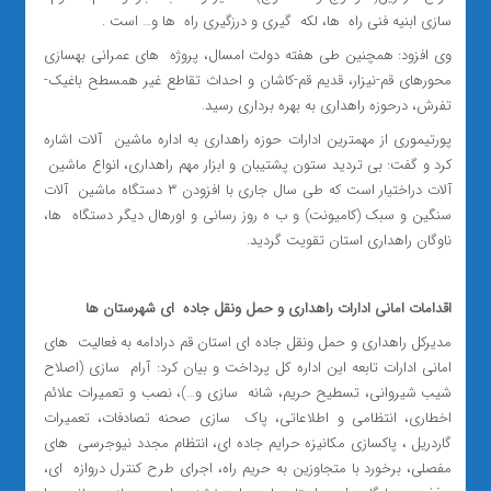
سازی ابنیه فنی راه ‌ ها، لکه ‌ گیری و درزگیری راه ‌ ها و… است .
وی افزود: همچنین طی هفته دولت امسال، پروژه ‌ های عمرانی بهسازی
محورهای قم-نیزار، قدیم قم-کاشان و احداث تقاطع غیر همسطح باغیک-
تفرش، درحوزه راهداری به بهره برداری رسید.
پورتیموری از مهمترین ادارات حوزه راهداری به اداره ماشین ‌ آلات اشاره
کرد و گفت: بی تردید ستون پشتیبان و ابزار مهم راهداری، انواع ماشین ‌
آلات دراختیار است که طی سال جاری با افزودن ۳ دستگاه ماشین ‌ آلات
سنگین و سبک (کامیونت) و ب ه‌ روز رسانی و اورهال دیگر دستگاه ‌ ها،
ناوگان راهداری استان تقویت گردید.
اقدامات امانی ادارات راهداری و حمل ونقل جاده ‌ ای شهرستان ‌ها
مدیرکل راهداری و حمل ونقل جاده ای استان قم درادامه به فعالیت ‌ های
امانی ادارات تابعه این اداره کل پرداخت و بیان کرد: آرام ‌ سازی (اصلاح
شیب شیروانی، تسطیح حریم، شانه ‌ سازی و…)، نصب و تعمیرات علائم
اخطاری، انتظامی و اطلاعاتی، پاک ‌ سازی صحنه تصادفات، تعمیرات
گاردریل ، پاکسازی مکانیزه حرایم جاده ای، انتظام مجدد نیوجرسی ‌ های
مفصلی، برخورد با متجاوزین به حریم راه، اجرای طرح کنترل دروازه ‌ ای،