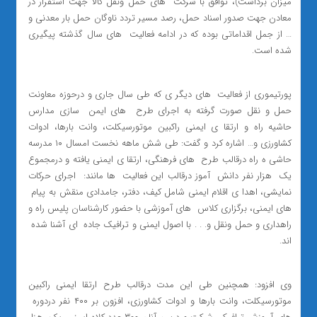
میزان برداشت)، توافق با شرکت ‌ های حمل ونقل کالا جهت استقرار در
معادن جهت صدور اسناد حمل، رصد مسیر تردد ناوگان حمل بار معدنی و
… از جمل اقداماتی بوده که در ادامه فعالیت ‌ های سال گذشته پیگیری
شده است.
پورتیموری از فعالیت ‌ های دیگر ی که طی سال جاری و درحوزه معاونت
حمل و نقل صورت گرفته به اجرای طرح ‌ های ایمن ‌ سازی مدارس
حاشیه راه و ارتقا ی ایمنی راکبین موتورسیکلت، وانت بارها، ادوات
کشاورزی و… اشاره کرد و گفت: طی شش ماهه نخست امسال ۱۰ مدرسه
حاشی ه راه درقالب طرح ‌ های فرهنگی، ارتقا ی ایمنی یافته و درمجموع
یک ‌ هزار نفر دانش ‌ آموز درقالب این فعالیت ‌ ها مانند: اجرای حرکات
نمایشی، اهدا ی اقلام ایمنی شامل کیف، دفتر، جامدادی منقش به پیام ‌
های ایمنی، برگزاری کلاس ‌ های آموزشی با حضور کارشناسان پلیس راه و
راهداری و حمل ونقل و. . . با اصول ایمنی و ترافیک جاده ‌ ای آشنا شده ‌
اند.
وی افزود: همچنین طی این مدت درقالب طرح ارتقا ایمنی راکبین
موتورسیکلت، وانت بارها و ادوات کشاورزی، افزون بر ۴۰۰ نفر دردوره ‌