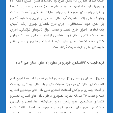
حذف صدها گاردریل درراستای طرح راه بخشنده، ایمن ‌ سازی دماغه ‌ ه ا
و دوربرگردان ‌ ها، ایمن ‌ سازی اجسام صلب (دهانه پل ‌ ها، پایه تابلوها
و…) با اجرای خاکریزهای حائل، اجرای عملیات لکه ‌ گیری آسفالت، احداث
پارکینگ ‌ های زائر ، هدایت آب ‌ های سطحی و لایروبی، شماره ‌ گذاری
پل ‌ های حوزه استحفاظی، اجرای طرح راهداری نوروزی، رنگ ‌ آمیزی
پایه تابلوها، اجرای طرح تعمیر و نصب انواع تابلوهای ترافیکی، اجرای
عملیات خط کشی ( امانی) و… بخش ی از فعالیت ‌ هایی است که درطول
شش ماهه نخست سال جاری توسط ادارات راهداری و حمل ونقل
شهرستان ‌ های تابعه صورت گرفته است.
تردد قریب به ۱۴۳میلیون خودر و در سطح راه ‌ های استان طی ۶ ماه
مدیرکل راهداری و حمل ونقل جاده ای استان قم در ادامه به تشریح اهم
اقدامات این اداره کل در حوزه معاونت فنی و راه ‌ های روستایی پرداخت
و گفت: بهسازی و روکش آسفالت اسلاری سیل راه ‌ های روستایی استان،
تهیه و نصب ۲۴ سامانه نظارت تصویری درطول راه ‌ های استان، تعمیر و
نگهداری ساختمان ‌ های پلیس راه و راهدارخانه ‌ ها، تعمیر و نگهداری
ساختمان ‌ های اداری، قانون تردد و مامورسراها، احداث اتاقک ثبت