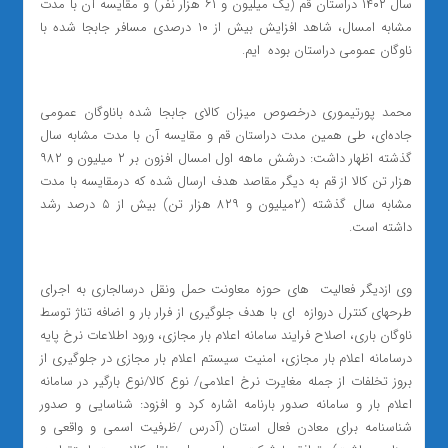
سال ۱۴۰۲ دراستان قم (یک میلیون و ۶۱ هزار نفر) و مقایسه آن با مدت
مشابه امسال، شاهد افزایش بیش از ۱۰ درصدی مسافر جابجا شده با
ناوگان عمومی دراستان بوده ‌ ایم.
محمد پورتیموری درخصوص میزان کالای جابجا شده باناوگان عمومی
جاده‌ای، طی همین مدت دراستان قم و مقایسه آن با مدت مشابه سال
گذشته اظهار داشت: درشش ماهه اول امسال افزون بر ۲ میلیون و ۹۸۲
هزار تن کالا از قم به دیگر مقاصد هدف ارسال شده که درمقایسه با مدت
مشابه سال گذشته (۲میلیون و ۸۲۹ هزار تن) بیش از ۵ درصد رشد
داشته است.
وی ازدیگر فعالیت ‌ های حوزه معاونت حمل ونقل درسالجاری به اجرای
طرحهای کنترل دروازه ‌ ای با هدف جلوگیری از فرار بار و اضافه تناژ توسط
ناوگان باری، اصلاح فرایند سامانه اعلام بار مجازی، ورود اطلاعات نرخ پایه
درسامانه اعلام بار مجازی، امنیت سیستم اعلام بار مجازی در جلوگیری از
بروز تخلفات از جمله مغایرت نرخ اعلامی/ نوع کالا/نوع بارگیر در سامانه
اعلام بار و سامانه صدور بارنامه اشاره کرد و افزود: شناسایی و صدور
شناسنامه برای معادن فعال استان (آدرس /ظرفیت اسمی و واقعی و