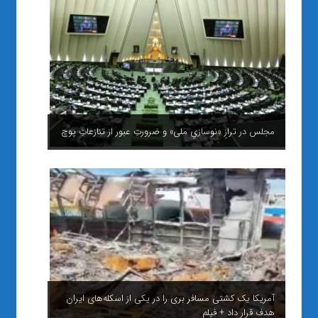
مجلس در ترازِ «نوسازیِ ملی» و ضرورتِ عبور از تنازعاتِ پوچ
آمریکا یک کشتی مسافر بری را در یکی از اسکله‌های ایران
هدف قرار داد + فیلم