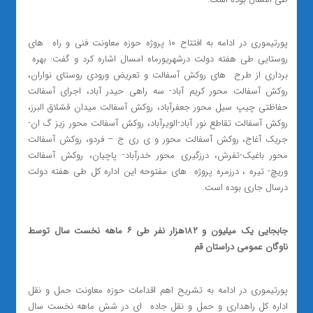
پورتیموری در ادامه به افتتاح ۱۰ پروژه حوزه معاونت فنی و راه ‌ های
روستایی طی هفته دولت درشهریورماه امسال اشاره کرد و گفت: بهره ‌
برداری از طرح ‌ های روکش آسفالت و تعریض ورودی روستای نواران،
روکش آسفالت محور کریم آباد- سه راهی حیدر آباد، اجرای آسفالت
حفاظتی چیپ سیل محور جعفرآباد، روکش آسفالت میدان قشلاق البرز،
روکش آسفالت تقاطع نور آباد-الویرآباد، روکش آسفالت محور زیز گ ان-
جریک آغاج، روکش آسفالت محور و ی ری ج – فردو، روکش آسفالت
محور باغیک-تفرش، درزگیری محور خدرآباد- پاچیان، روکش آسفالت
وریچ- تیره ، درزمره پروژه ‌ های مفتوحه این اداره کل طی هفته دولت
درسال جاری بوده است.
جابجایی یک میلیون و ۱۸۲هزار نفر طی ۶ ماهه نخست سال توسط
ناوگان عمومی دراستان قم
پورتیموری در ادامه به تشریح اهم اقدامات حوزه معاونت حمل و نقل
اداره کل راهداری و حمل و نقل جاده ‌ ای در شش ماهه نخست سال