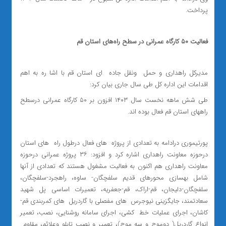
پرداخت.
فعالیت ۵۰ کارگاه عمرانی در سطح راه‌های استان قم
مدیرکل راهداری و حمل ‌ ونقل جاده ‌ ای استان قم با اشا ره به اهم
اقدامات این اداره کل طی سال جاری بیان کرد:
طی شش ماهه نخست سال ۱۴۰۳ افزون بر ۵۰ کارگاه عمرانی درسطح
راههای استان قم فعال بوده اند.
پورتیموری درادامه به تعدادی از پروژه ‌ های فعال درطول راه ‌ های استان
درحوزه معاونت راهداری اشاره کرد و افزود: ۳۶ پروژه عمرانی درحوزه
معاونت راهداری هم اکنون به فعالیت مشغول هستند که تعدادی از آنها
شامل بهسازی محورهای قدیم سلفچگان- ساوه، راهجرد-سلفچگان،
سلفچگان-دلیجان، قم-اراک، قم-جعفریه، تعمیرات اساسی پل شهید
سعادتمند، جایگزینی نیوجرس ‌ های مفصلی با گاردریل ‌ های کمربندی قم-
کاشان، اجرای عملیات خط ‌ کشی، اجرای سامانه روشنایی، نصب، تعمیر
انواع گاردریل( دوموج و سه موج)، تعمیر و نصب تابلو وعلائم، مقاوم ‌