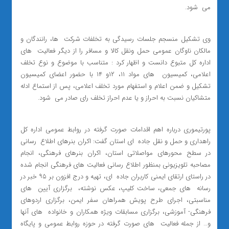
می ‌ شود.
وی تشکیل منسجم جلسات رسیدگی به تخلفات شرکت ‌ ها، رانندگان و
مالکان ناوگان عمومی حمل ونقل کالا و مسافر را از دیگر فعالیت ‌ های
اداره کل متبوع دانست و اظهار کرد : متناسب با موضوع و نوع تخلف
اعلامی، کمیسیون ‌ های مواد ۱۱، ۱۲و ۱۴ با حضور اعضای کمیسیون
تشکیل و ضمن اعلام و استفهام مورد تخلف اعلامی، پس از استماع ادله
متشاکیان نسبت به احراز و یا عدم احراز تخلف رای صادر می ‌ شود.
پورتیموری درباره اهم اقدامات صورت گرفته در روابط عمومی اداره کل
راهداری و حمل و نقل جاده ‌ ای استان گفت: اکران بنرهای اطلاع ‌ رسانی
در سطح محورهای مواصلاتی استان، اکران بنرهای فرهنگی، انجام
مصاحبه تلویزیونی بمنظور اطلاع رسانی فعالیت های فرهنگی انجام شده
در راستای ارتقای ایمنی کاربران جاده ‌ ای، تهیه و درج افزون بر ۹۵ خبر در
رسانه ‌ های جمعی، ساخت کلیپ، عکس نوشته، برگزاری آیین ‌ های
مناسبتی، اجرای طرح پویش همراهان سفر ایمن، برگزاری اردوهای
فرهنگی- آموزشی، برگزاری مسابقات ویژه همکاران و خانواده ‌ های آنها
و… از جمله فعالیت ‌ های صورت گرفته در حوزه روابط عمومی و پایگاه