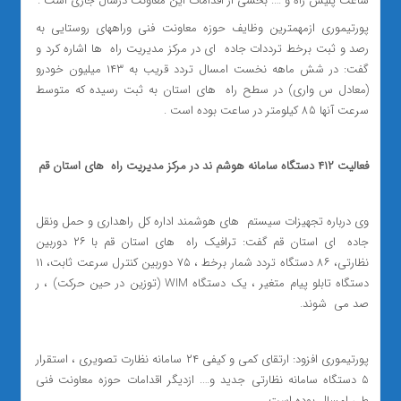
ساعت پلیس راه و …. بخشی از اقدامات این معاونت درسال جاری است .
پورتیموری ازمهمترین وظایف حوزه معاونت فنی وراههای روستایی به
رصد و ثبت برخط ترددات جاده ‌ ای در مرکز مدیریت راه ‌ ها اشاره کرد و
گفت: در شش ماهه نخست امسال تردد قریب به ۱۴۳ میلیون خودرو
(معادل س واری) در سطح راه ‌ های استان به ثبت رسیده که متوسط
سرعت آنها ۸۵ کیلومتر در ساعت بوده است .
فعالیت ۴۱۲ دستگاه سامانه هوشم ند در مرکز مدیریت راه ‌ های استان قم
وی درباره تجهیزات سیستم ‌ های هوشمند اداره کل راهداری و حمل ونقل
جاده ‌ ای استان قم گفت: ترافیک راه ‌ های استان قم با ۲۶ دوربین
نظارتی، ۸۶ دستگاه تردد شمار برخط ، ۷۵ دوربین کنترل سرعت ثابت، ۱۱
دستگاه تابلو پیام متغیر ، یک دستگاه WIM (توزین در حین حرکت) ، ر
صد می ‌ شوند.
پورتیموری افزود: ارتقای کمی و کیفی ۲۴ سامانه نظارت تصویری ، استقرار
۵ دستگاه سامانه نظارتی جدید و…. ازدیگر اقدامات حوزه معاونت فنی
طی امسال بوده است.