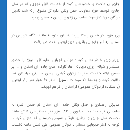
جاری پر داخت و خاطرنشان کرد: از خدمات قابل توجهی که در سال
جاری، توسط حوزه معاونت حمل ونقل اداره کل متبوع ارائه شد، تامین
ناوگان مورد نیاز جهت جابجایی زائرین اربعین حسینی ع بود.
وی افزود: در همین راستا روزانه به طور متوسط ۱۱۰ دستگاه اتوبوس در
استان، به امر جابجایی زائرین عزیز اربعین اختصاص یافت.
پورتیموری خاطر نشان کرد : عوامل اجرایی اداره کل متبوع با حضور
مستمر و شبانه ‌ روزی درپایانه ‌ ها، گلوگاه ‌ های جاده ‌ ای استان و … بر
حسن ارائه خدمات سفر به زائران گرامی اربعین حسینی دراستان قم،
نظارت کرده و بحمدا لله موجبات تسهیل سفر ۶۰ هزار نفر زائر اربعین
(بااستفاده از ناوگان عمومی) از استان را فراهم آوردند.
مدیرکل راهداری و حمل ونقل جاده ‌ ای استان قم ضمن اشاره به
جابجایی قریب به یک میلیون و ۱۸۲ هزار نفر مسافر طی شش ماهه
نخست سال جاری و ازطریق ناوگان عمومی دراستان قم عنوان کرد: با
توجه به آمار جابجایی مسافر با ناوگان عمومی طی شش ماهه نخست