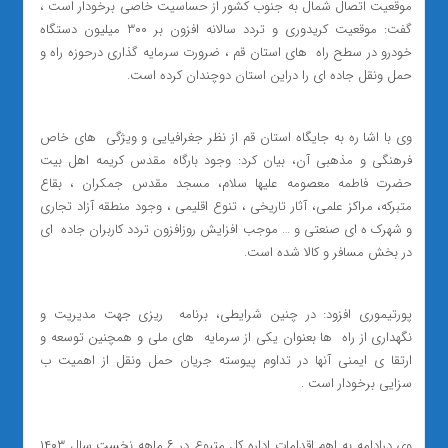
موقعیت اتصال شمال به جنوب کشور از حساسیت خاصی برخودار است ،
گفت: موقعیت کریدوری و تردد سالانه افزون بر ۳۰۰ میلیون دستگاه
خودرو در سطح راه ‌ های استان قم ، ضرورت سرمایه گذاری درحوزه راه و
حمل ونقل جاده ای را دراین استان دوچندان کرده است.
وی با اشا ره به جایگاه استان قم از نظر جغرافیایی و ویژگی ‌ های خاص
فرهنگی و مذهبی آن، بیان کرد: وجود بارگاه مقدس کریمه اهل بیت
حضرت فاطمه معصومه علیها سلام، مسجد مقدس جمکران ، بقاع
متبرکه، مراکز علمی، آثار تاریخی ، تنوع اقلیمی ، وجود منطقه آزاد تجاری
و شهرک ‌ه ای صنعتی و … موجب افزایش روزافزون تردد کاربران جاده ‌ ای
در بخش مسافر و کالا شده است.
پورتیموری افزود: در چنین شرایطی، برنامه ‌ ریزی جهت مدیریت و
نگهداری از راه ‌ ها بعنوان یکی از سرمایه ‌ های ملی و همچنین توسعه و
ارتقا ی ایمنی آنها در تداوم پیوسته جریان حمل ونقل از اهمیت ب
سزایی برخودار است .
وی درادامه به اهم اقدامات اداره کل متبوع در ۶ ماهه نخست سال ۱۴۰۳