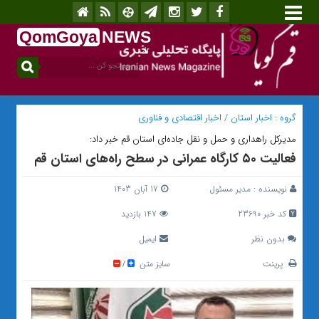
QomGoya
NEWS
.ir
گروه :
اخبار استان
/
اخبار اقتصادی و فناوری
مدیرکل راهداری و حمل و نقل جاده‌ای استان قم خبر داد:
فعالیت ۵۰ کارگاه عمرانی در سطح راه‌های استان قم
نویسنده :
مدیر مسئول
17 آبان 1403
کد خبر 23690
147 بازدید
بدون نظر
ایمیل
پرینت
سایز متن
/