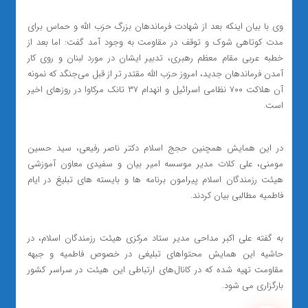
وی با بیان اینکه بعد از شهادت فرماندهان بزرگ حزب الله و حماس برای
مدت کوتاهی شوک و توقف در مقاومت به وجود آمد گفت: اما بعد از
خطبه عربی مقام معظم رهبری، تدبیر ایشان در مورد لبنان و روی کار
آمدن فرماندهان جدید، امروز حزب الله مقتدر تر از قبل می‌جنگد که نمونه
آن هلاکت ٧٠٠ نظامی اسرائیل و انهدام ٣٧ تانک مرکاوا در روزهای اخیر
است.
در این همایش همچنین حجج اسلام دکتر ناصر رفیعی، سید حسین
مومنی، علی کلات مدیر موسسه امیر بیان و سفیدی معاون آموزشی
هیئت رزمندگان اسلام پیرامون برنامه ها و بایسته های تبلیغ در ایام
فاطمیه مطالبی بیان کردند.
به گفته علی اکبر مداحی مدیر ستاد مرکزی هیئت رزمندگان اسلام، در
حاشیه این همایش محتواهای تبلیغی در خصوص فاطمیه و جبهه
مقاومت تهیه شده که در کانال‌های ارتباطی این هیئت در سراسر کشور
بارگزاری می شود.