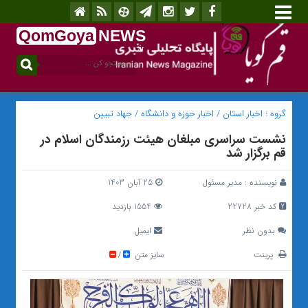
QomGoya
NEWS
.ir
گروه :
اخبار استان
/
اخبار حوزه و دانشگاه
/
جهاد تبیین
نشست سراسری مبلغان هیئت رزمندگان اسلام در
قم برگزار شد
نویسنده :
مدیر مسئول
25 آبان 1403
کد خبر 22728
1554 بازدید
بدون نظر
ایمیل
پرینت
سایز متن
/