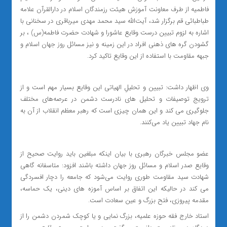
فاطمیه از طرف معاونت آموزش هیئت رزمندگان اسلام در دارالقرآن علامه
طباطبائی قم برگزار شد، آیت‌الله سید محمد مهدی میرباقری در سخنانی با
اشاره به لزوم تبیین درست وقایع عاشورا و شهادت حضرت فاطمه(س) ، بر
گشودن گره های ذهنی افراد در این زمینه و نیز مسائل روز جهان اسلام و
جبهه مقاومت با استفاده از این وقایع تاکید کرد.
وی اظهار داشت: تبیین و تحلیلِ الهیاتی این وقایع بسیار مهم است و از
ترویج توصیفات و تحلیل های نادرست دشمن در عرصه‌های مختلف
جلوگیری می کند و این همان چیزی است که رهبر معظم انقلاب از آن به
نام جهاد تبیین یاد می‌کنند.
عضو مجلس خبرگان رهبری با بیان اینکه مبلغین باید روایت صحیح از
وقایع صدر اسلام و مسائل روز جهان داشته باشند افزود: متاسفانه گاهی
شهادت سید مقاومت طوری روایت می‌شود که جامعه را دچار افسردگی
می کند در حالیکه این اتفاق بر اساس آموزه های دینی، یک حماسه،
مقدمه پیروزی، فتح بزرگ و عین سعادت است.
استاد خارج فقه حوزه علمیه، بزرگ نمایی و یا کوچک شمردن دشمن را از