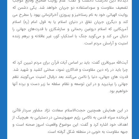
دیدگاه دین نادرست دانست و گفت: عدم روایت صحیح وقایع موجب
تضعیف مقاومت و سوءاستفاده دو جریان خواهد شد. یکی دشمن که
روایت الهیاتی خود به نام رستاخیز و پیروزی آخرالزمانی یهود را مطرح می
کند و دیگری جریان نفاق در دنیای اسلام یا به قول امام (ره) اسلام
آمریکایی که اسلام دروغینِ رحمانی و سازشکاری با قدرت‌های جهانی را
دنبال می کند و می‌گوید جنگ با استکبار، کور، غیر عاقلانه و برهم زننده
امنیت و آرامش مردم است.
آیت‌الله میرباقری گفت: باید بر اساس آیات قرآن برای مردم تبیین کرد که
چرا باید در راه دین مقاومت و فداکاری نمود، سختی کشید و شهید شد.
قدرت های جهانی، دنیا را ناامن می‌کنند بعد درقبال امنیت می‌گویند نظم
جهانی را بپذیرید و در این توسعه و نظام سلطه ما زیر دست و برده آنها
خواهیم بود.
در این همایش همچنین حجت‌الاسلام سعادت نژاد مشاور سردار قاآنی
فرمانده سپاه قدس به ناکامی رژیم صهیونیستی در دستیابی به هیچیک از
اهداف خود اشاره کرد و گفت: این موضوع واقعیت امروز صحنه است و
جبهه مقاومت به خوبی در منطقه شکل گرفته است.