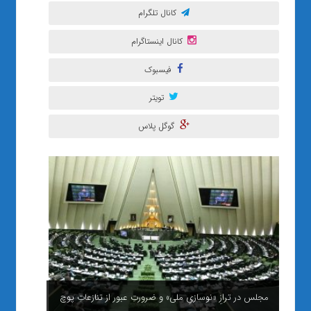
کانال تلگرام
کانال اینستاگرام
فیسبوک
تویتر
گوگل پلاس
مجلس در ترازِ «نوسازیِ ملی» و ضرورتِ عبور از تنازعاتِ پوچ