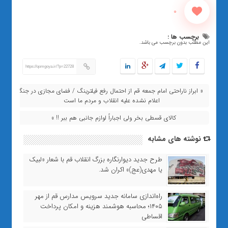
0
برچسب ها :
این مطلب بدون برچسب می باشد.
https://qomgoya.ir/?p=22728
« ابراز ناراحتی امام جمعه قم از احتمال رفع فیلترینگ / فضای مجازی در جنگ
اعلام نشده علیه انقلاب و مردم ما است
کالای قسطی بخر ولی اجباراً لوازم جانبی هم ببر !! »
نوشته های مشابه
طرح جدید دیوارنگاره بزرگ انقلاب قم با شعار «لبیک
یا مهدی(عج)» اکران شد.
راه‌اندازی سامانه جدید سرویس مدارس قم از مهر
۱۴۰۵؛ محاسبه هوشمند هزینه و امکان پرداخت
اقساطی