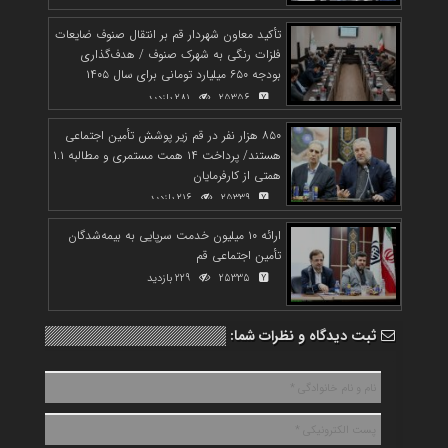
تأکید معاون شهردار قم بر انتقال صنوف ضایعات
فلزات رنگی به شهرک صنوف / هدف‌گذاری
بودجه ۶۵۰ میلیارد تومانی برای سال ۱۴۰۵
25356
281 بازدید
۸۵۰ هزار نفر در قم زیر پوشش تأمین اجتماعی
هستند/ پرداخت ۱۴ همت مستمری و مطالبه ۱.۱
همتی از کارفرمایان
25339
216 بازدید
ارائه ۱۰ میلیون خدمت سرپایی به بیمه‌شدگان
تأمین اجتماعی قم
25335
229 بازدید
ثبت دیدگاه و نظرات شما: