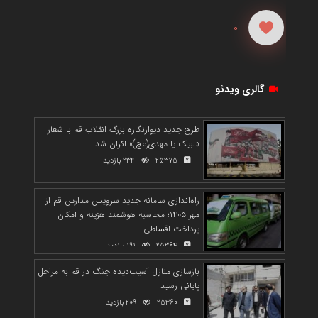
0
گالری ویدئو
طرح جدید دیوارنگاره بزرگ انقلاب قم با شعار
«لبیک یا مهدی(عج)» اکران شد.
25375
234 بازدید
راه‌اندازی سامانه جدید سرویس مدارس قم از
مهر ۱۴۰۵؛ محاسبه هوشمند هزینه و امکان
پرداخت اقساطی
25364
191 بازدید
بازسازی منازل آسیب‌دیده جنگ در قم به مراحل
پایانی رسید
25360
209 بازدید