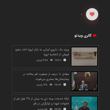
0
گالری ویدئو
ورود یک داروی ایرانی به بازار اروپا؛ اخذ مجوز
فروش از اتحادیه اروپا
25210
358 بازدید
معادل 10 درصد از جمعیت قم سالانه در
بیمارستان‌ها بستری می‌شوند
25006
135 بازدید
ارائه خدمات بیمه دی به بیش از 38 هزار نفر از
خانواده شهدا و ایثارگران در قم
24862
85 بازدید