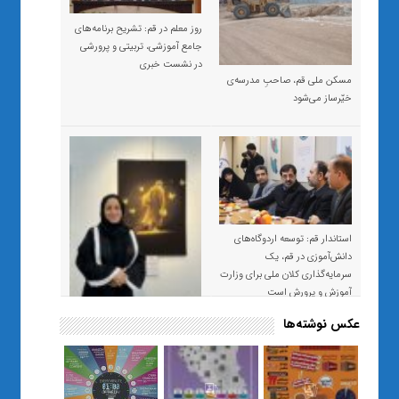
روز معلم در قم: تشریح برنامه‌های
جامع آموزشی، تربیتی و پرورشی
در نشست خبری
مسکن ملی قم، صاحبِ مدرسه‌ی
خیّرساز می‌شود
استاندار قم: توسعه اردوگاه‌های
دانش‌آموزی در قم، یک
سرمایه‌گذاری کلان ملی برای وزارت
آموزش و پرورش است
عکس نوشته‌ها
«صبر و اعتماد؛ روایت معلمی که
نسل Z را از بی‌هدفی به خودباوری
رساند / از یک کلاس ساده در قم تا
حضور مشترک معلم و هنرجویان
در مهم‌ترین گالری قرآنی هوش