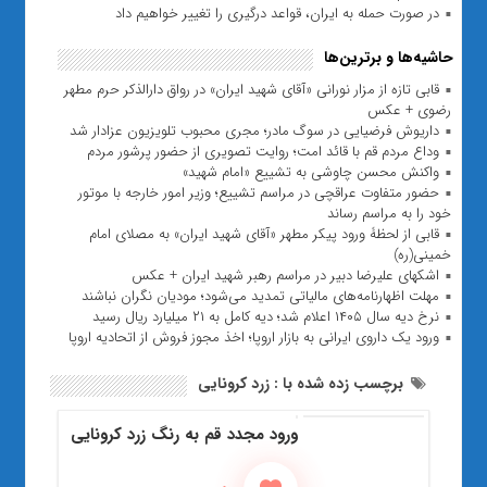
در صورت حمله به ایران، قواعد درگیری را تغییر خواهیم داد
حاشیه‌ها و برترین‌ها
قابی تازه از مزار نورانی «آقای شهید ایران» در رواق دارالذکر حرم مطهر
رضوی + عکس
داریوش فرضیایی در سوگ مادر؛ مجری محبوب تلویزیون عزادار شد
وداع مردم قم با قائد امت؛ روایت تصویری از حضور پرشور مردم
واکنش محسن چاوشی به تشییع «امام شهید»
حضور متفاوت عراقچی در مراسم تشییع؛ وزیر امور خارجه با موتور
خود را به مراسم رساند
قابی از لحظۀ ورود پیکر مطهر «آقای شهید ایران» به مصلای امام
خمینی(ره)
اشکهای علیرضا دبیر در مراسم رهبر شهید ایران + عکس
مهلت اظهارنامه‌های مالیاتی تمدید می‌شود؛ مودیان نگران نباشند
نرخ دیه سال ۱۴۰۵ اعلام شد؛ دیه کامل به ۲۱ میلیارد ریال رسید
ورود یک داروی ایرانی به بازار اروپا؛ اخذ مجوز فروش از اتحادیه اروپا
برچسب زده شده با : زرد کرونایی
ورود مجدد قم به رنگ زرد کرونایی