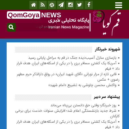
QomGoya
NEWS
.ir
شهروند خبرنگار
بازسازی منازل آسیب‌دیده جنگ در قم به مراحل پایانی رسید
آمریکا یک کشتی مسافر بری را در یکی از اسکله‌های ایران هدف قرار
داد + فیلم
قابی تازه از مزار نورانی «آقای شهید ایران» در رواق دارالذکر حرم مطهر
رضوی + عکس
واکنش محسن چاوشی به تشییع «امام شهید»
پیشنهاد سر دبیر
روز خبرنگار؛ وقتی حق دانستن بی‌پناه می‌ماند
شرط جدید بازنشستگی اعلام شد؛ افزایش سنوات خدمت برای برخی
کارکنان
آمریکا یک کشتی مسافر بری را در یکی از اسکله‌های ایران هدف قرار
داد + فیلم