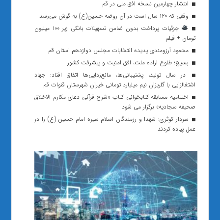
انتشار چهارمین نسخه افق ملی در قم
وقفی که ۱۲۰ سال است در آن روضه حسین(ع) به گوش می‌رسد
جزئیات پرداخت بدون ضامن تسهیلات بانکی زیر ١٠٠ میلیون
تومان + فیلم
محمود آرزومندی پدیده انتخابات مجلس دوازدهم استان قم
بسیج؛ طلوع اراده ملت، افق امنیت و پیشرفت کشور
در سال تولید، پشتیبانی‌ها، مانع‌زدایی‌ها اتفاق افتاد: جهاد
اشتغالزایی با گلریزان نیم میلیارد تومانی خیران شهرستان قنوات قم
اختتامیه مسابقه کتابخوانی کتاب «شرح قرآنی دعای مکارم الاخلاق
صحیفه سجادیه» برگزار می شود
سردار کوثری: شهدا و رزمندگان اسلام سیره امام حسین (ع) را در
عمل پیاده کردند